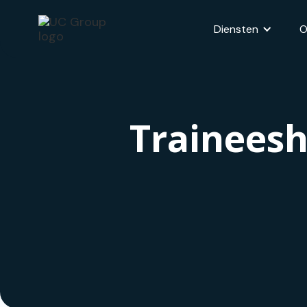
Diensten
O
Traineesh