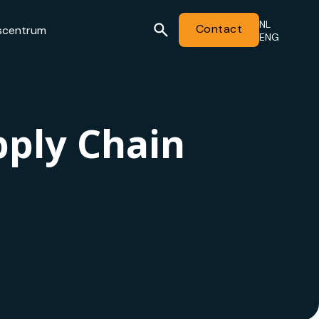
NL
Contact
scentrum
ENG
pply Chain