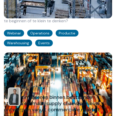
Praktisch webinar met UC Group en Kardex: hoe
implementeer je warehouse automation zonder te groot
te beginnen of te klein te denken?
Webinar
Operations
Productie
Warehousing
Events
Niet optimaliseren binnen bestaande
structuren, maar supply chains opnieuw
ontwerpen vanuit commerciële realiteit