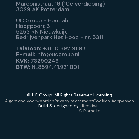
Marconistraat 16 (10e verdieping)
3029 AK Rotterdam
UC Group - Houtlab
Hoogpoort 3
5253 RN Nieuwkuijk
Bedrijvenpark Het Hoog - nr. 5311
Telefoon:
+31 10 892 91 93
E-mail:
info@ucgroup.nl
KVK:
73290246
BTW:
NL8594.41.921.B01
© UC Group. All Rights Reserved.
Licensing
Algemene voorwaarden
Privacy statement
Cookies Aanpassen
Build & designed by
Redkiwi
& Romello