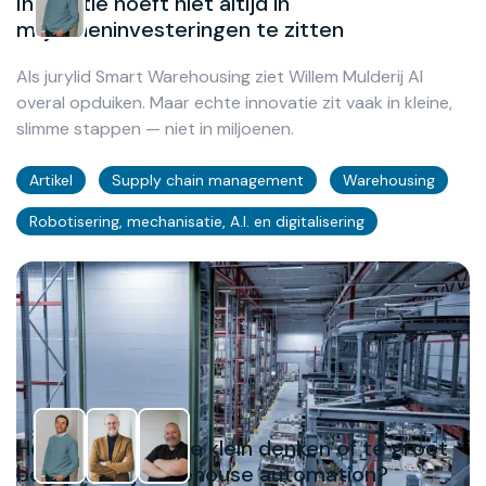
Innovatie hoeft niet altijd in
miljoeneninvesteringen te zitten
Als jurylid Smart Warehousing ziet Willem Mulderij AI
overal opduiken. Maar echte innovatie zit vaak in kleine,
slimme stappen — niet in miljoenen.
Artikel
Supply chain management
Warehousing
Robotisering, mechanisatie, A.I. en digitalisering
Hoe voorkom je te klein denken of te groot
beginnen bij warehouse automation?