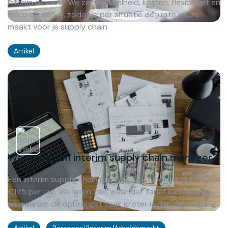
Interim of vast? We zetten snelheid, kosten, flexibiliteit en
risico op een rij, zodat je per situatie de juiste keuze
maakt voor je supply chain.
Artikel
Wat kost een interim supply chain manager?
Een interim supply chain manager kost indicatief €95–
€175 per uur. We laten zien waar dat tarief van afhangt
en waarom de opbrengst vaak groter is dan de rekening.