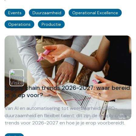
Events
Duurzaamheid
Operational Excellence
Operations
Productie
Supply chain trends 2026-2027: waar bereid
je je op voor?
Van AI en automatisering tot weerbaarheid, CSRD-
duurzaamheid en flexibel talent: dit zijn de supply chain
trends voor 2026-2027 en hoe je je erop voorbereidt.