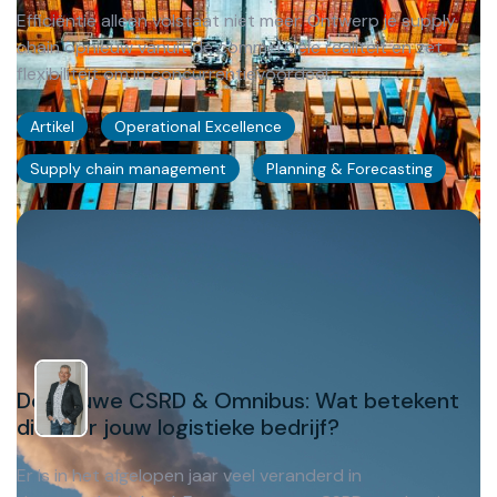
Efficiëntie alleen volstaat niet meer. Ontwerp je supply
chain opnieuw vanuit de commerciële realiteit en zet
flexibiliteit om in concurrentievoordeel.
Artikel
Operational Excellence
Supply chain management
Planning & Forecasting
De nieuwe CSRD & Omnibus: Wat betekent
dit voor jouw logistieke bedrijf?
Er is in het afgelopen jaar veel veranderd in