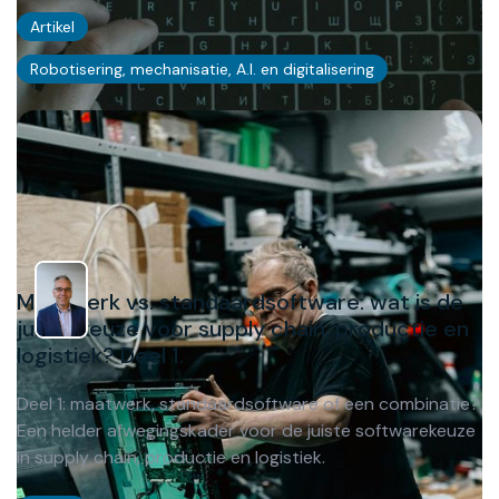
Artikel
Robotisering, mechanisatie, A.I. en digitalisering
Maatwerk vs. standaardsoftware: wat is de
juiste keuze voor supply chain, productie en
logistiek? Deel 1.
Deel 1: maatwerk, standaardsoftware of een combinatie?
Een helder afwegingskader voor de juiste softwarekeuze
in supply chain, productie en logistiek.