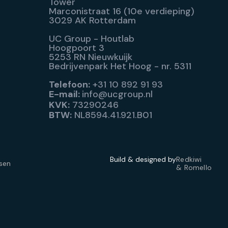
Tower
Marconistraat 16 (10e verdieping)
3029 AK Rotterdam
UC Group - Houtlab
Hoogpoort 3
5253 RN Nieuwkuijk
Bedrijvenpark Het Hoog - nr. 5311
Telefoon:
+31 10 892 91 93
E-mail:
info@ucgroup.nl
KVK:
73290246
BTW:
NL8594.41.921.B01
Build & designed by
Redkiwi
sen
& Romello