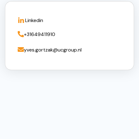
Linkedin

+31649411910

yves.gortzak@ucgroup.nl