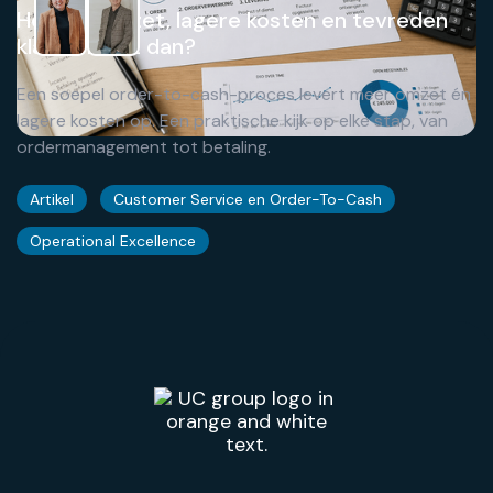
Hogere omzet, lagere kosten en tevreden
klanten HOE dan?
Een soepel order-to-cash-proces levert meer omzet én
lagere kosten op. Een praktische kijk op elke stap, van
ordermanagement tot betaling.
Artikel
Customer Service en Order-To-Cash
Operational Excellence