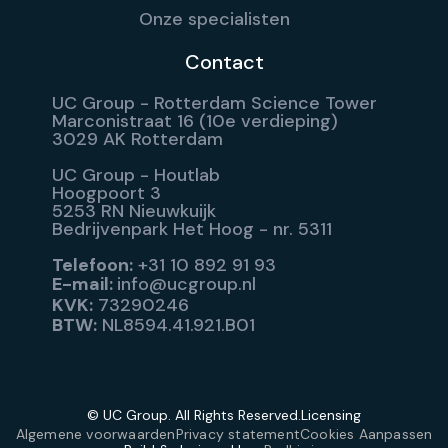
Onze specialisten
Contact
UC Group - Rotterdam Science Tower
Marconistraat 16 (10e verdieping)
3029 AK Rotterdam
UC Group - Houtlab
Hoogpoort 3
5253 RN Nieuwkuijk
Bedrijvenpark Het Hoog - nr. 5311
Telefoon:
+31 10 892 91 93
E-mail:
info@ucgroup.nl
KVK:
73290246
BTW:
NL8594.41.921.B01
© UC Group. All Rights Reserved.
Licensing
Algemene voorwaarden
Privacy statement
Cookies Aanpassen