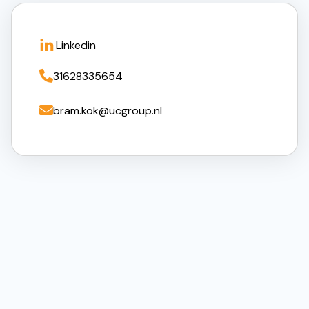
Linkedin

31628335654

bram.kok@ucgroup.nl