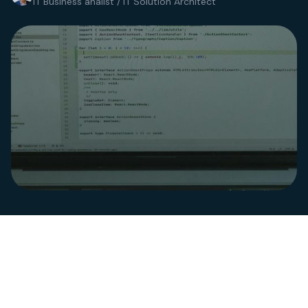
IT Business analist / IT Solution Architect
Deel 2 van 2.
Van principe naar praktijk: hybride