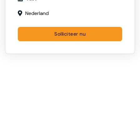
Nederland

Solliciteer nu