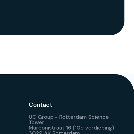
Contact
UC Group - Rotterdam Science
Tower
Marconistraat 16 (10e verdieping)
3029 AK Rotterdam