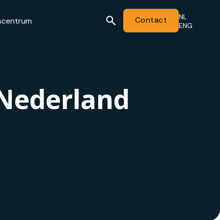
NL
Contact
scentrum
ENG
 Nederland