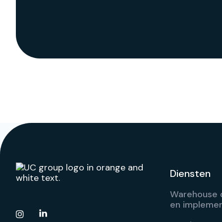
Diensten
Warehouse d
en implemen
