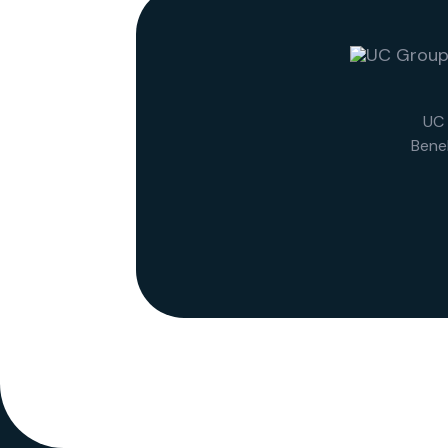
UC 
Bene