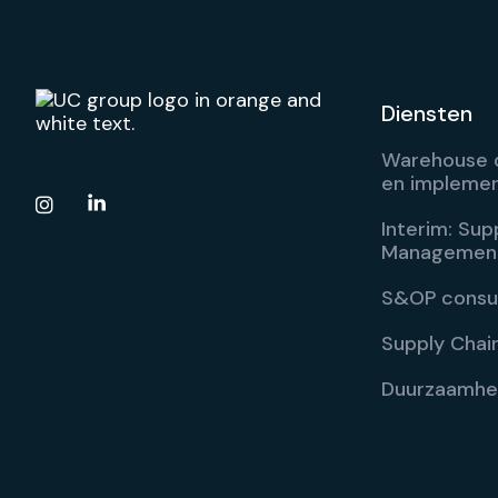
Diensten
Warehouse d
en implemen

Interim: Sup
Managemen
S&OP consu
Supply Chain
Duurzaamhe