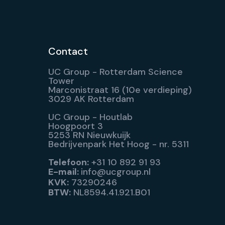
Contact
UC Group - Rotterdam Science
Tower
Marconistraat 16 (10e verdieping)
3029 AK Rotterdam
UC Group - Houtlab
Hoogpoort 3
5253 RN Nieuwkuijk
Bedrijvenpark Het Hoog - nr. 5311
Telefoon:
+31 10 892 91 93
E-mail:
info@ucgroup.nl
KVK:
73290246
BTW:
NL8594.41.921.B01