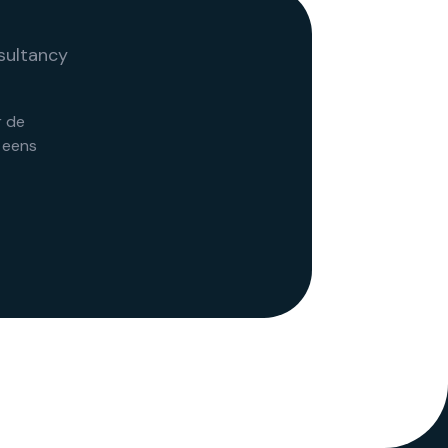
r de
 eens