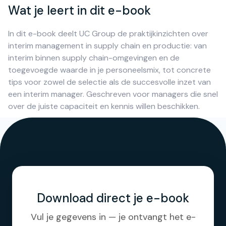
Wat je leert in dit e-book
In dit e-book deelt UC Group de praktijkinzichten over
interim management in supply chain en productie: van
interim binnen supply chain-omgevingen en de
toegevoegde waarde in je personeelsmix, tot concrete
tips voor zowel de selectie als de succesvolle inzet van
een interim manager. Geschreven voor managers die snel
over de juiste capaciteit en kennis willen beschikken.
Download direct je e-book
Vul je gegevens in — je ontvangt het e-