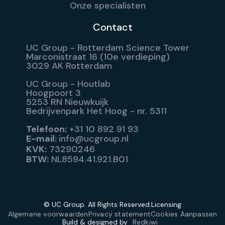
Onze specialisten
Contact
UC Group - Rotterdam Science Tower
Marconistraat 16 (10e verdieping)
3029 AK Rotterdam
UC Group - Houtlab
Hoogpoort 3
5253 RN Nieuwkuijk
Bedrijvenpark Het Hoog - nr. 5311
Telefoon:
+31 10 892 91 93
E-mail:
info@ucgroup.nl
KVK:
73290246
BTW:
NL8594.41.921.B01
© UC Group. All Rights Reserved.
Licensing
Algemene voorwaarden
Privacy statement
Cookies Aanpassen
Build & designed by
Redkiwi